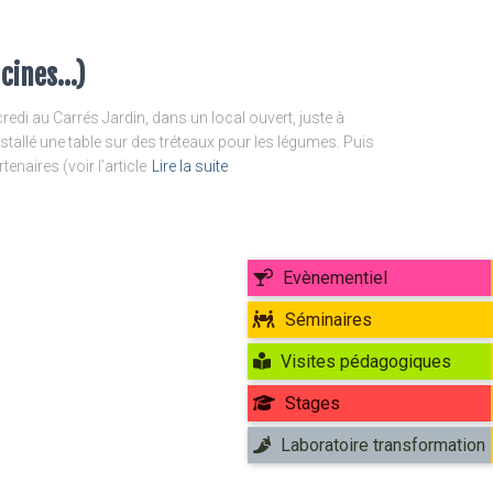
acines…)
i au Carrés Jardin, dans un local ouvert, juste à
nstallé une table sur des tréteaux pour les légumes. Puis
naires (voir l’article
Lire la suite
Evènementiel
Séminaires
Visites pédagogiques
Stages
Laboratoire transformation