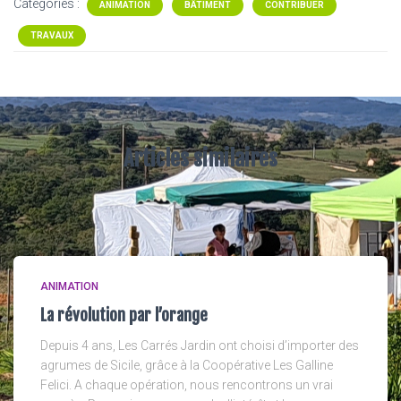
Catégories :
ANIMATION
BÂTIMENT
CONTRIBUER
TRAVAUX
Articles similaires
ANIMATION
La révolution par l’orange
Depuis 4 ans, Les Carrés Jardin ont choisi d’importer des
agrumes de Sicile, grâce à la Coopérative Les Galline
Felici. A chaque opération, nous rencontrons un vrai