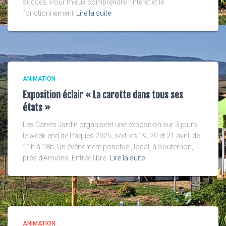
succès. Pour mieux comprendre l’intérêt et le
fonctionnement
Lire la suite
ANIMATION
Exposition éclair « La carotte dans tous ses
états »
Les Carrés Jardin organisent une exposition sur 3 jours,
le week-end de Pâques 2025, soit les 19, 20 et 21 avril, de
11h à 18h. Un évènement ponctuel, local, à Souternon,
près d’Amions. Entrée libre.
Lire la suite
ANIMATION