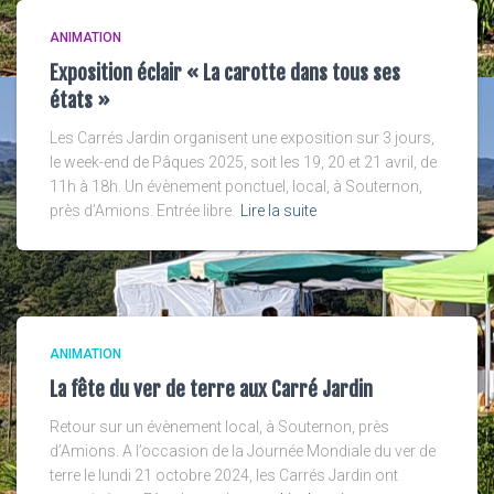
ANIMATION
Exposition éclair « La carotte dans tous ses
états »
Les Carrés Jardin organisent une exposition sur 3 jours,
le week-end de Pâques 2025, soit les 19, 20 et 21 avril, de
11h à 18h. Un évènement ponctuel, local, à Souternon,
près d’Amions. Entrée libre.
Lire la suite
ANIMATION
La fête du ver de terre aux Carré Jardin
Retour sur un évènement local, à Souternon, près
d’Amions. A l’occasion de la Journée Mondiale du ver de
terre le lundi 21 octobre 2024, les Carrés Jardin ont