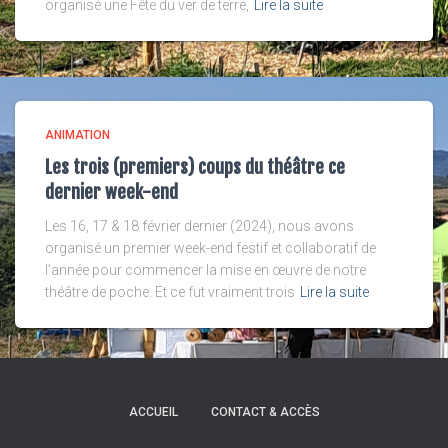
organisé une Fête du ver de terre,
Lire la suite
ANIMATION
Les trois (premiers) coups du théâtre ce
dernier week-end
Les 16, 17 & 18 février dernier (2024), nous avons
organisé un premier week-end festif et collaboratif de
l’année pour commencer la mise en œuvre de notre
théâtre de poche. Et ce fut vraiment trois
Lire la suite
ACCUEIL
CONTACT & ACCÈS